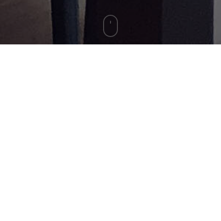
¿Que Nos Hace
Diferentes Del
Resto?
Las personas y los detalles marcan
la diferencia