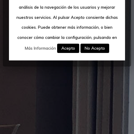
Abadia S.L.
Garajes Y
análisis de la navegación de los usuarios y mejorar
Trasteros
ALQUILER DE
nuestros servicios. Al pulsar Acepto consiente dichas
VIVIENDAS,
Locales
DESPACHOS
cookies. Puede obtener más información, o bien
Y PLANTAS BAJAS
conocer cómo cambiar la configuración, pulsando en
COMERCIALES
Contacto
Acepto
No Acepto
Más Información