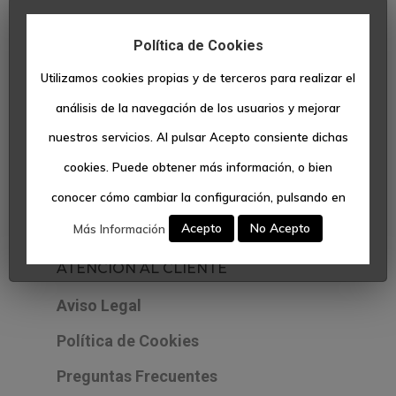
Viviendas
Despachos
Política de Cookies
NUESTROS INMUEBLES
Utilizamos cookies propias y de terceros para realizar el
Garajes Y
Viviendas
análisis de la navegación de los usuarios y mejorar
Trasteros
nuestros servicios. Al pulsar Acepto consiente dichas
Despachos
Locales
cookies. Puede obtener más información, o bien
Locales
conocer cómo cambiar la configuración, pulsando en
Contacto
Acepto
No Acepto
Más Información
ATENCIÓN AL CLIENTE
Aviso Legal
Política de Cookies
Preguntas Frecuentes